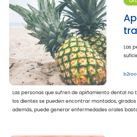
Or
Ap
tr
Las p
sufic
b2roo
Las personas que sufren de apiñamiento dental no t
los dientes se pueden encontrar montados, girados o
además, puede generar enfermedades orales bastant