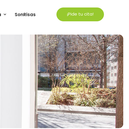
¡Pide tu cita!
a
SonRisas