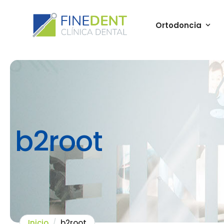
Ortodoncia
b2root
Inicio
/
b2root