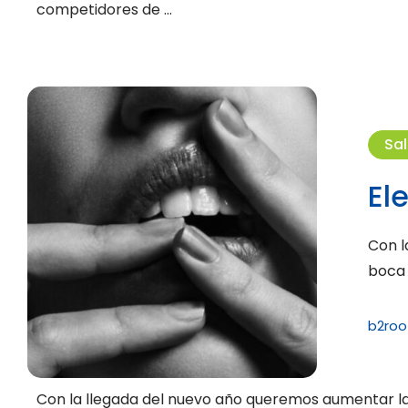
competidores de …
Sa
El
Con l
boca 
b2roo
Con la llegada del nuevo año queremos aumentar la 