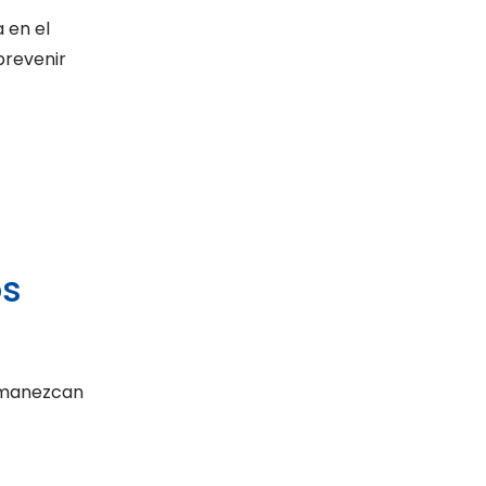
 en el
prevenir
os
ermanezcan