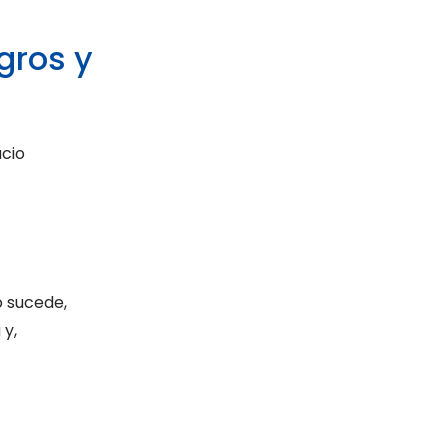
gros y
acio
o sucede,
 y,