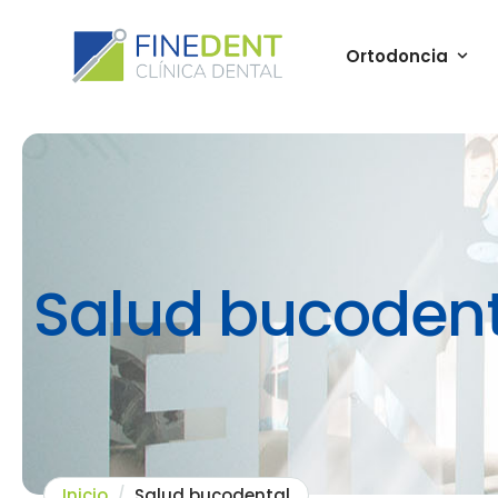
Ortodoncia
Salud bucodent
Inicio
/
Salud bucodental