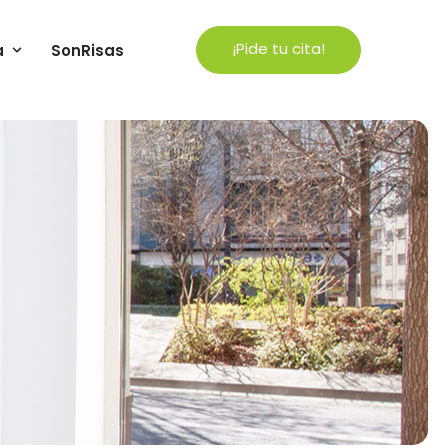
¡Pide tu cita!
a
SonRisas