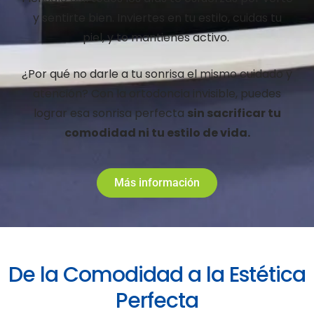
y sentirte bien. Inviertes en tu estilo, cuidas tu
piel, y te mantienes activo.
¿Por qué no darle a tu sonrisa el mismo cuidado y
atención? Con la ortodoncia invisible, puedes
lograr esa sonrisa perfecta
sin sacrificar tu
comodidad ni tu estilo de vida.
Más información
De la Comodidad a la Estética
Perfecta