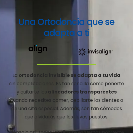
Una Ortodoncia que se
adapta a ti
La
ortodoncia invisible se adapta a tu vida
sin complicaciones. Es tan sencilla como ponerte
y quitarte los
alineadores transparentes
cuando necesites comer, cepillarte los dientes o
en una cita especial. Además, son tan cómodos
que olvidarás que los llevas puestos.
Piénsalo así: todos los días te esfuerzas por verte