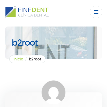
b2root
Inicio
/
b2root