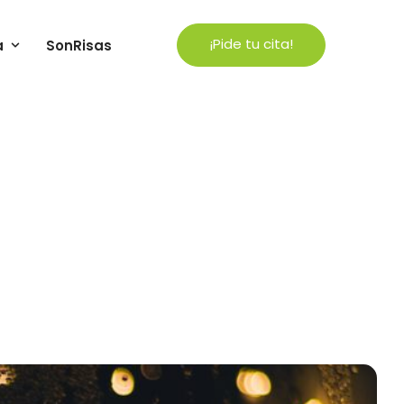
¡Pide tu cita!
a
SonRisas