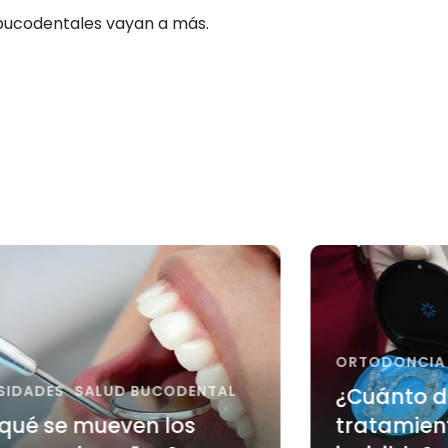
 bucodentales vayan a más.
ORTODONCIA I
IDADES
SALUD BUCODENTAL
¿Cuánto d
qué se mueven los
tratamient