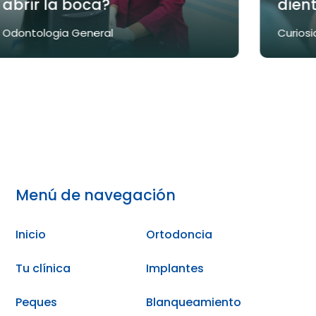
abrir la boca?
dient
Odontologia General
Curiosi
Menú de navegación
Inicio
Ortodoncia
Tu clínica
Implantes
Peques
Blanqueamiento