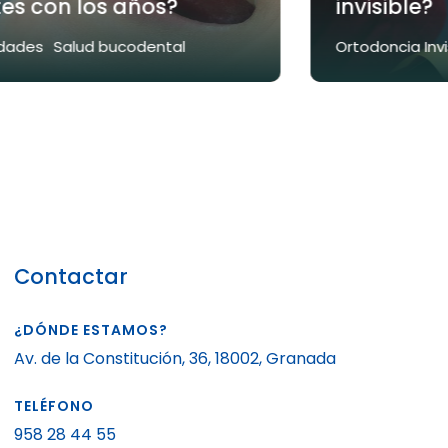
es con los años?
invisible?
dades
Salud bucodental
Ortodoncia Invis
Contactar
¿DÓNDE ESTAMOS?
Av. de la Constitución, 36, 18002, Granada
TELÉFONO
958 28 44 55