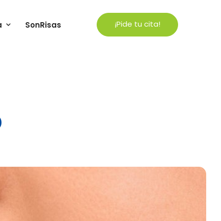
¡Pide tu cita!
a
SonRisas
o