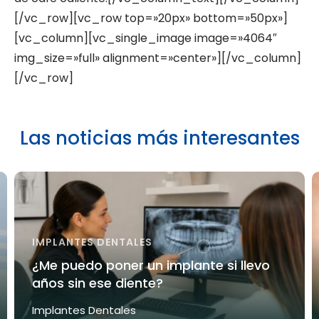
[/vc_row][vc_row top=»20px» bottom=»50px»]
[vc_column][vc_single_image image=»4064″
img_size=»full» alignment=»center»][/vc_column]
[/vc_row]
Las noticias más interesantes
IMPLANTES DENTALES
¿Me puedo poner un implante si llevo
años sin ese diente?
Implantes Dentales