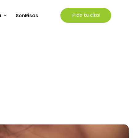
¡Pide tu cita!
a
SonRisas