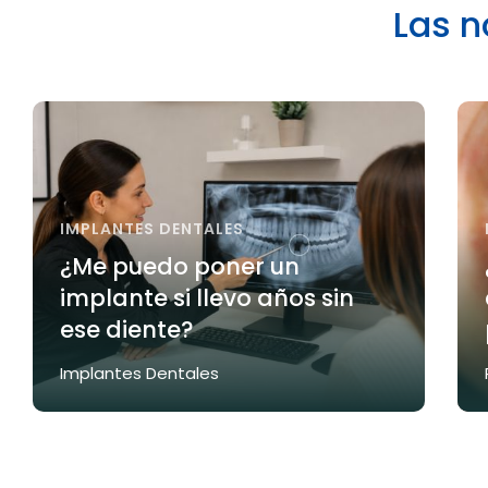
Las n
IMPLANTES DENTALES
¿Me puedo poner un
implante si llevo años sin
ese diente?
Implantes Dentales