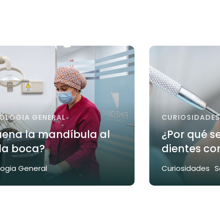
OLOGIA GENERAL
CURIOSIDADES
uena la mandíbula al
¿Por qué s
 la boca?
dientes co
ogia General
Curiosidades
S