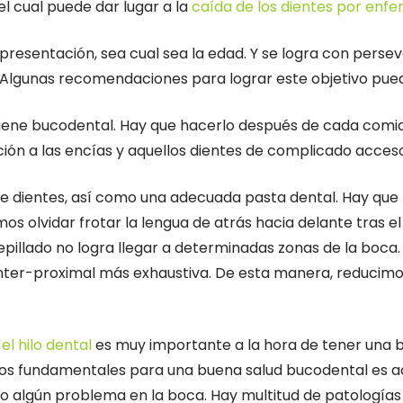
el cual puede dar lugar a la
caída de los dientes por enf
resentación, sea cual sea la edad. Y se logra con perse
. Algunas recomendaciones para lograr este objetivo pue
 higiene bucodental. Hay que hacerlo después de cada com
ión a las encías y aquellos dientes de complicado acceso
de dientes, así como una adecuada pasta dental. Hay que 
olvidar frotar la lengua de atrás hacia delante tras el
epillado no logra llegar a determinadas zonas de la boca. 
a inter-proximal más exhaustiva. De esta manera, reducim
,
el hilo dental
es muy importante a la hora de tener una bo
ctos fundamentales para una buena salud bucodental es ac
ia o algún problema en la boca. Hay multitud de patolog