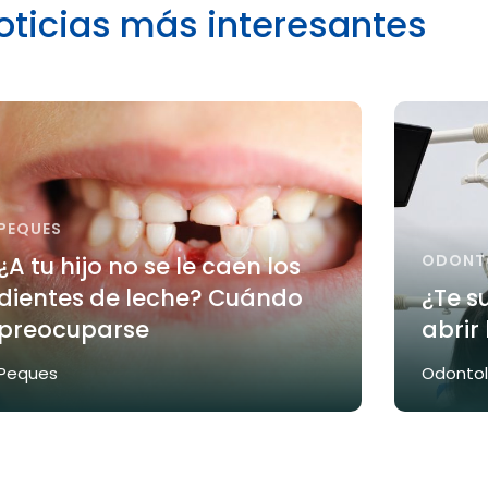
oticias más interesantes
PEQUES
ODONT
¿A tu hijo no se le caen los
dientes de leche? Cuándo
¿Te s
preocuparse
abrir
Peques
Odontol