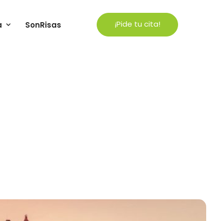
¡Pide tu cita!
a
SonRisas