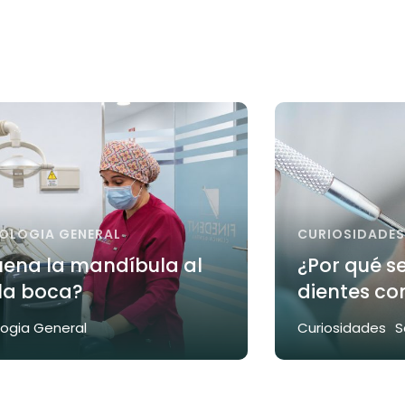
OLOGIA GENERAL
CURIOSIDADES
uena la mandíbula al
¿Por qué s
 la boca?
dientes co
ogia General
Curiosidades
S