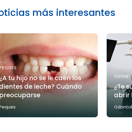
oticias más interesantes
PEQUES
ODONT
¿A tu hijo no se le caen los
dientes de leche? Cuándo
¿Te s
preocuparse
abrir
Peques
Odontol