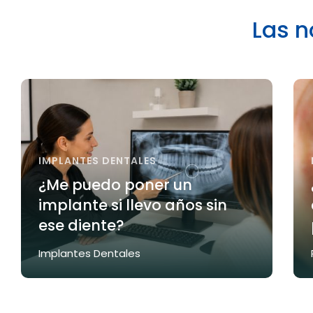
Las n
IMPLANTES DENTALES
¿Me puedo poner un
implante si llevo años sin
ese diente?
Implantes Dentales