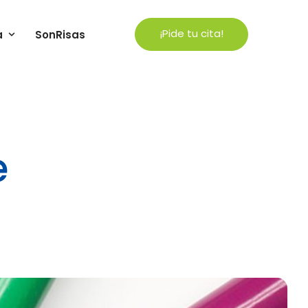
¡Pide tu cita!
a
SonRisas
e