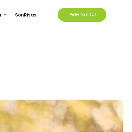
¡Pide tu cita!
a
SonRisas