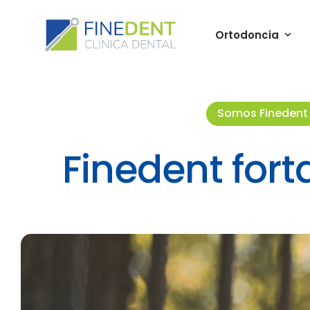
Ortodoncia
Somos Finedent
Finedent fort