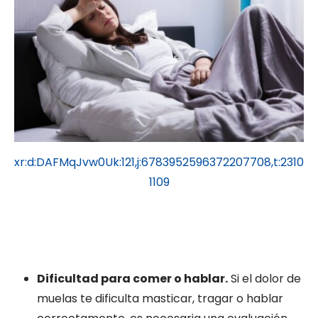
xr:d:DAFMqJvw0Uk:121,j:6783952596372207708,t:2310
1109
Dificultad para comer o hablar.
Si el dolor de
muelas te dificulta masticar, tragar o hablar