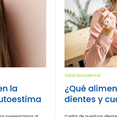
Salud bucodental
en la
¿Qué aliment
autoestima
dientes y cu
nos presentamos al
Cuidar de nuestros dientes