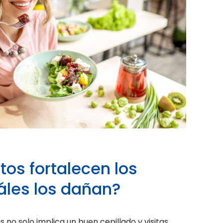
os fortalecen los
áles los dañan?
 no solo implica un buen cepillado y visitas