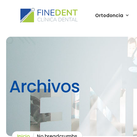
Ortodoncia
Archivos
Inicio
/
No breadcrumbs