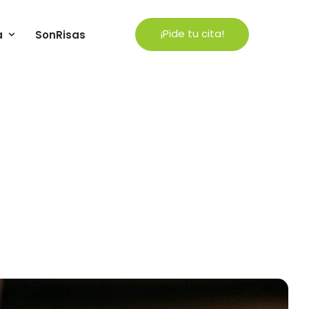
¡Pide tu cita!
a
SonRisas