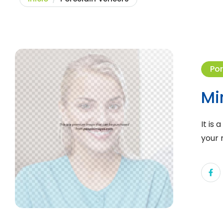
Por
Mi
It is
your 