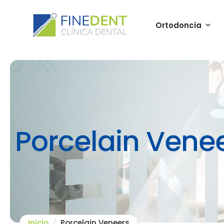
Ortodoncia
Porcelain Vene
Inicio
/
Porcelain Veneers