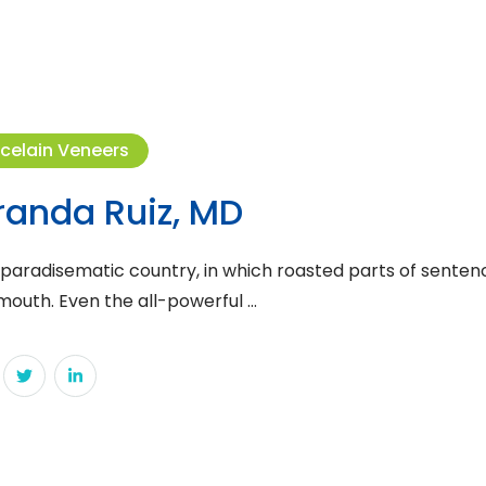
celain Veneers
randa Ruiz, MD
 a paradisematic country, in which roasted parts of sentenc
mouth. Even the all-powerful …