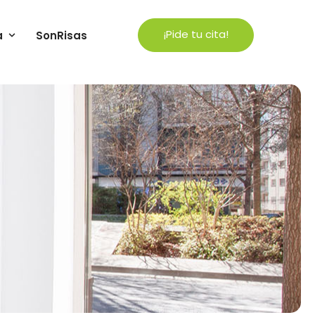
¡Pide tu cita!
a
SonRisas